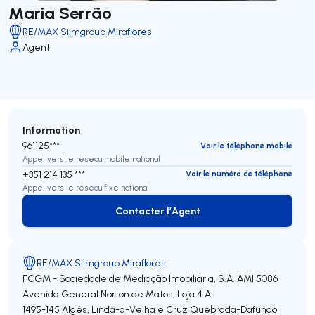
Maria Serrão
RE/MAX Siimgroup Miraflores
Agent
Information
961125***
Voir le téléphone mobile
Appel vers le réseau mobile national
+351 214 135 ***
Voir le numéro de téléphone
Appel vers le réseau fixe national
Contacter l’Agent
Contacter l’Agent
RE/MAX Siimgroup Miraflores
FCGM - Sociedade de Mediação Imobiliária, S.A.
AMI 5086
Avenida General Norton de Matos, Loja 4 A
1495-145
Algés, Linda-a-Velha e Cruz Quebrada-Dafundo