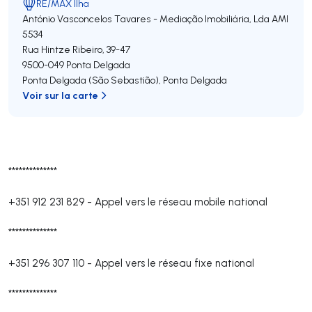
RE/MAX Ilha
António Vasconcelos Tavares - Mediação Imobiliária, Lda
AMI
5534
Rua Hintze Ribeiro, 39-47
9500-049
Ponta Delgada
Ponta Delgada (São Sebastião)
,
Ponta Delgada
Voir sur la carte
**************
+351 912 231 829
-
Appel vers le réseau mobile national
**************
+351 296 307 110
-
Appel vers le réseau fixe national
**************