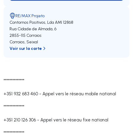
RE/MAX Projeto
Contornos Positivos, Lda
AMI 12868
Rua Cidade de Almada, 6
2855-115
Corroios
Corroios
,
Seixal
Voir sur la carte
**************
+351 932 683 460
-
Appel vers le réseau mobile national
**************
+351 210 126 306
-
Appel vers le réseau fixe national
**************