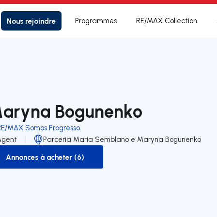
Nous rejoindre
Programmes
RE/MAX Collection
aryna Bogunenko
RE/MAX Somos Progresso
Agent
Parceria Maria Semblano e Maryna Bogunenko
Annonces à acheter (6)
to-buy-listing