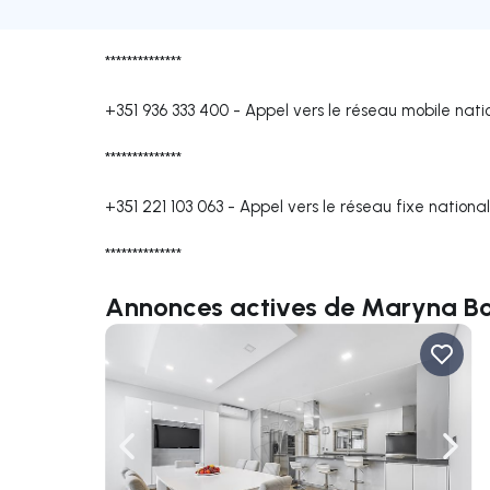
**************
+351 936 333 400
-
Appel vers le réseau mobile nati
**************
+351 221 103 063
-
Appel vers le réseau fixe national
**************
Annonces actives de Maryna B
Naviguer vers la gauche
Navig