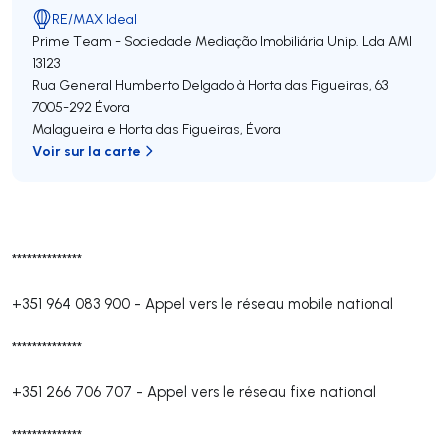
RE/MAX Ideal
Prime Team - Sociedade Mediação Imobiliária Unip. Lda
AMI
13123
Rua General Humberto Delgado à Horta das Figueiras, 63
7005-292
Évora
Malagueira e Horta das Figueiras
,
Évora
Voir sur la carte
**************
+351 964 083 900
-
Appel vers le réseau mobile national
**************
+351 266 706 707
-
Appel vers le réseau fixe national
**************