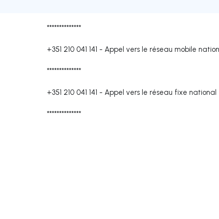
**************
+351 210 041 141
-
Appel vers le réseau mobile natio
**************
+351 210 041 141
-
Appel vers le réseau fixe national
**************