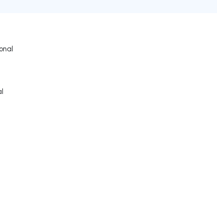
onal
al