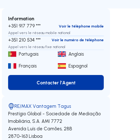
Information
+351 917 779 ***
Voir le téléphone mobile
Appel vers le réseau mobile national
+351 210 534 ***
Voir le numéro de téléphone
Appel vers le réseau fixe national
Portugais
Anglais
Français
Espagnol
Contacter l’Agent
Contacter l’Agent
RE/MAX Vantagem Tagus
Prestígio Global - Sociedade de Mediação
Imobiliária, S.A.
AMI 7772
Avenida Luís de Camões, 28B
2870-163
Lisboa