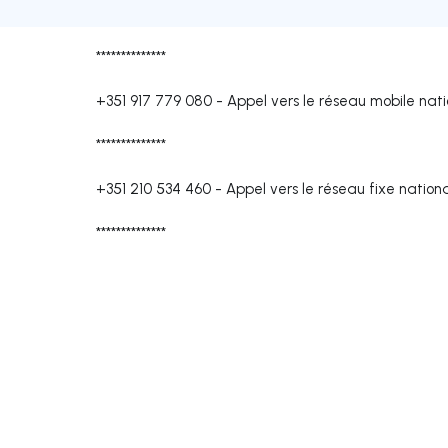
**************
+351 917 779 080
-
Appel vers le réseau mobile nati
**************
+351 210 534 460
-
Appel vers le réseau fixe nation
**************