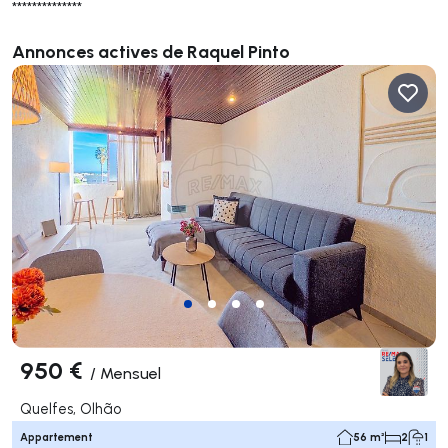
**************
Annonces actives de Raquel Pinto
950 €
/
Mensuel
Quelfes, Olhão
Appartement
56 m²
2
1