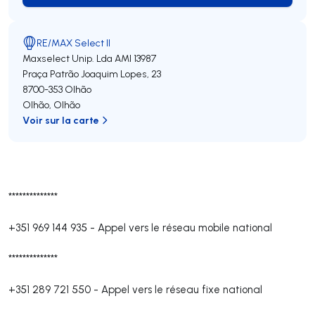
RE/MAX Select II
Maxselect Unip. Lda
AMI 13987
Praça Patrão Joaquim Lopes, 23
8700-353
Olhão
Olhão
,
Olhão
Voir sur la carte
**************
+351 969 144 935
-
Appel vers le réseau mobile national
**************
+351 289 721 550
-
Appel vers le réseau fixe national