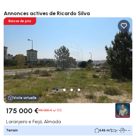
Annonces actives de Ricardo Silva
Baisse de prix
Visite virtuelle
175 000 €
195 000 €
10%
Laranjeiro e Feijó, Almada
Terrain
646 m²
- -
- -