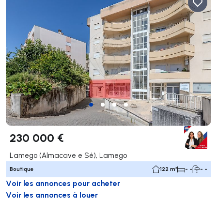
230 000 €
Lamego (Almacave e Sé), Lamego
Boutique
122 m²
- -
- -
Voir les annonces pour acheter
Voir les annonces à louer