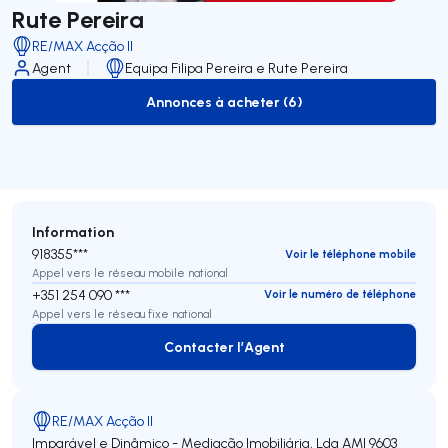
Rute Pereira
RE/MAX Acção II
Agent
Equipa Filipa Pereira e Rute Pereira
Annonces à acheter (6)
to-buy-listing
Information
918355***
Voir le téléphone mobile
Appel vers le réseau mobile national
+351 254 090 ***
Voir le numéro de téléphone
Appel vers le réseau fixe national
Contacter l’Agent
Contacter l’Agent
RE/MAX Acção II
Imparável e Dinâmico - Mediação Imobiliária, Lda
AMI 9603