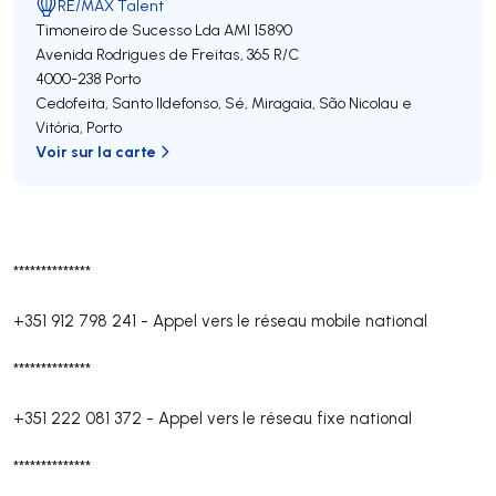
RE/MAX Talent
Timoneiro de Sucesso Lda
AMI 15890
Avenida Rodrigues de Freitas, 365 R/C
4000-238
Porto
Cedofeita, Santo Ildefonso, Sé, Miragaia, São Nicolau e
Vitória
,
Porto
Voir sur la carte
**************
+351 912 798 241
-
Appel vers le réseau mobile national
**************
+351 222 081 372
-
Appel vers le réseau fixe national
**************