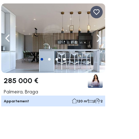
uer vers la droite
Naviguer vers la gauche
Naviguer vers la dr
285 000 €
Palmeira, Braga
Appartement
120 m²
2
2