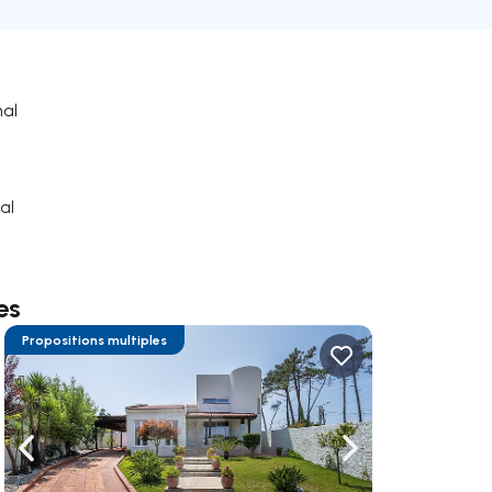
nal
al
es
Propositions multiples
uer vers la droite
Naviguer vers la gauche
Naviguer vers la dr