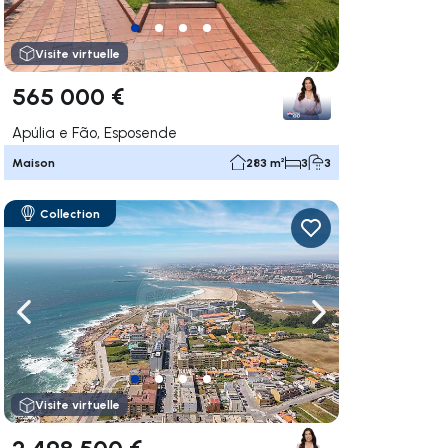
Visite virtuelle
565 000 €
Apúlia e Fão, Esposende
Maison
283 m²
3
3
Collection
uer vers la droite
Naviguer vers la gauche
Naviguer vers la dr
Visite virtuelle
2 498 500 €