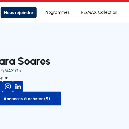
Nous rejoindre
Programmes
RE/MAX Collection
ara Soares
RE/MAX Go
Agent
Annonces à acheter (9)
to-buy-listing