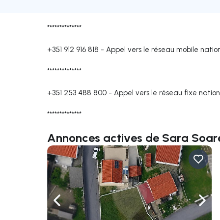
**************
+351 912 916 818
-
Appel vers le réseau mobile natio
**************
+351 253 488 800
-
Appel vers le réseau fixe nation
**************
Annonces actives de Sara Soar
Naviguer vers la gauche
Navig