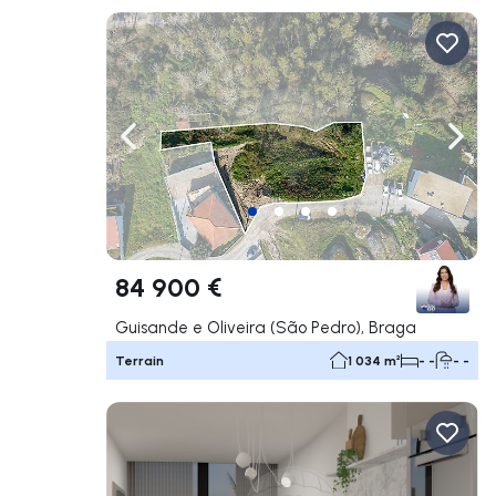
Naviguer vers la gauche
Navig
84 900 €
Guisande e Oliveira (São Pedro), Braga
Terrain
1 034 m²
- -
- -