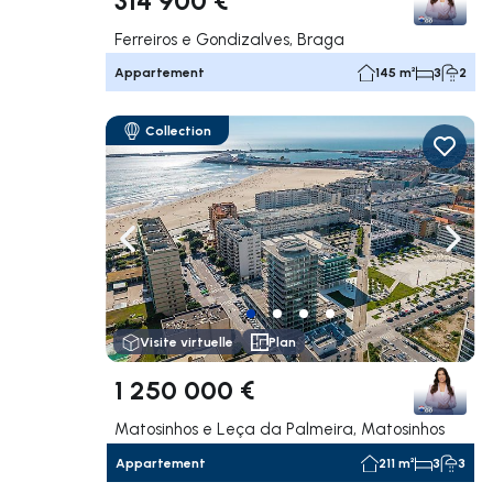
Ferreiros e Gondizalves, Braga
Appartement
145 m²
3
2
Collection
Naviguer vers la gauche
Navig
Visite virtuelle
Plan
1 250 000 €
Matosinhos e Leça da Palmeira, Matosinhos
Appartement
211 m²
3
3