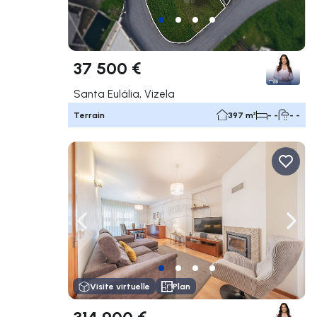
37 500 €
Santa Eulália, Vizela
Terrain
397 m²
- -
- -
Naviguer vers la gauche
Navig
Visite virtuelle
Plan
314 900 €