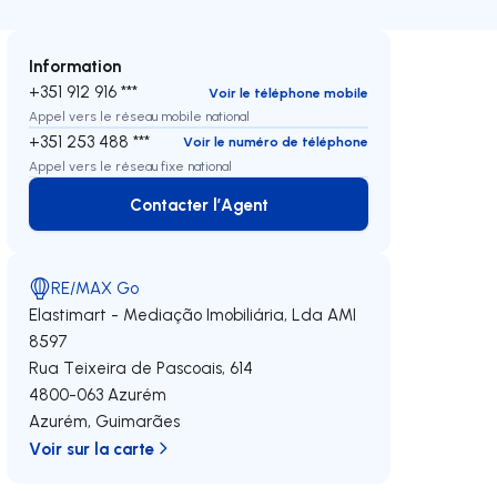
Information
+351 912 916 ***
Voir le téléphone mobile
Appel vers le réseau mobile national
+351 253 488 ***
Voir le numéro de téléphone
Appel vers le réseau fixe national
Contacter l’Agent
Contacter l’Agent
RE/MAX Go
Elastimart - Mediação Imobiliária, Lda
AMI
8597
Rua Teixeira de Pascoais, 614
4800-063
Azurém
Azurém
,
Guimarães
Voir sur la carte
oite