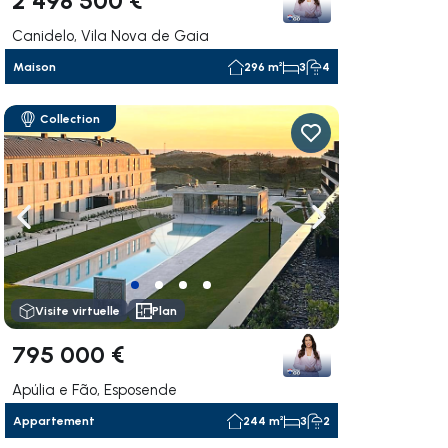
Canidelo, Vila Nova de Gaia
Maison
296 m²
3
4
Collection
uer vers la droite
Naviguer vers la gauche
Naviguer vers la dr
Visite virtuelle
Plan
795 000 €
Apúlia e Fão, Esposende
Appartement
244 m²
3
2