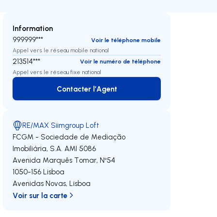
Information
999999***
Voir le téléphone mobile
Appel vers le réseau mobile national
213514***
Voir le numéro de téléphone
Appel vers le réseau fixe national
Contacter l’Agent
Contacter l’Agent
RE/MAX Siimgroup Loft
FCGM - Sociedade de Mediação
Imobiliária, S.A.
AMI 5086
Avenida Marquês Tomar, Nº54
1050-156
Lisboa
Avenidas Novas
,
Lisboa
Voir sur la carte