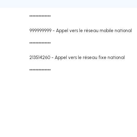
**************
999999999
-
Appel vers le réseau mobile national
**************
213514260
-
Appel vers le réseau fixe national
**************