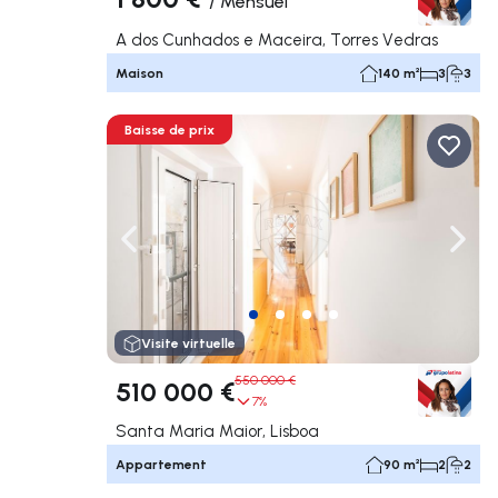
/
Mensuel
A dos Cunhados e Maceira, Torres Vedras
Maison
140 m²
3
3
Baisse de prix
Naviguer vers la gauche
Navig
Visite virtuelle
550 000 €
510 000 €
7%
Santa Maria Maior, Lisboa
Appartement
90 m²
2
2