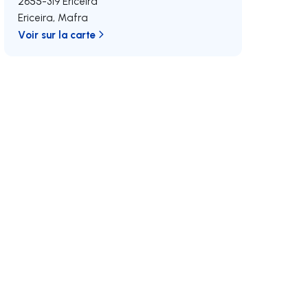
2655-319
Ericeira
Ericeira
,
Mafra
Voir sur la carte
oite