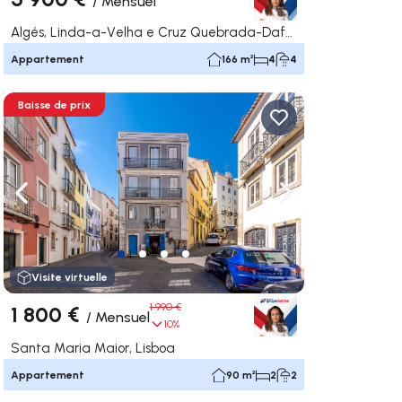
/
Mensuel
Algés, Linda-a-Velha e Cruz Quebrada-Dafundo, Oeiras
Appartement
166 m²
4
4
Baisse de prix
uer vers la droite
Naviguer vers la gauche
Naviguer vers la dr
Visite virtuelle
1 800 €
1 990 €
/
Mensuel
10%
Santa Maria Maior, Lisboa
Appartement
90 m²
2
2