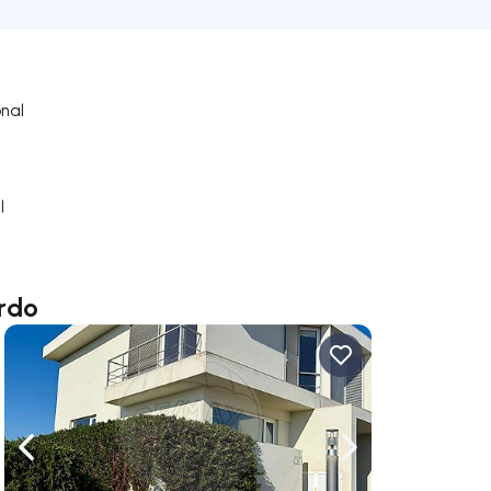
onal
l
rdo
uer vers la droite
Naviguer vers la gauche
Naviguer vers la dr