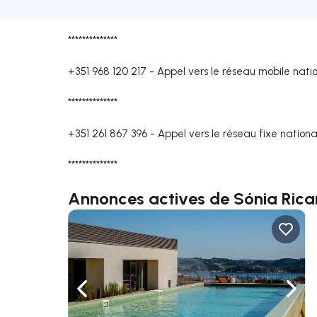
**************
+351 968 120 217
-
Appel vers le réseau mobile nati
**************
+351 261 867 396
-
Appel vers le réseau fixe nationa
**************
Annonces actives de Sónia Rica
Naviguer vers la gauche
Navig