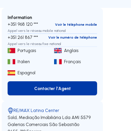
Information
+351 968 120 ***
Voir le téléphone mobile
Appel vers le réseau mobile national
+351 261 867 ***
Voir le numéro de téléphone
Appel vers le réseau fixe national
Portugais
Anglais
Italien
Français
Espagnol
Contacter l’Agent
Contacter l’Agent
RE/MAX Latina Center
Sold, Mediação Imobiliária Lda
AMI 5579
oite
Galerias Comerciais São Sebastião