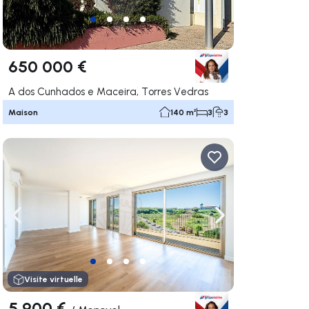
650 000 €
A dos Cunhados e Maceira, Torres Vedras
Maison
140 m²
3
3
uer vers la droite
Naviguer vers la gauche
Naviguer vers la dr
Visite virtuelle
5 900 €