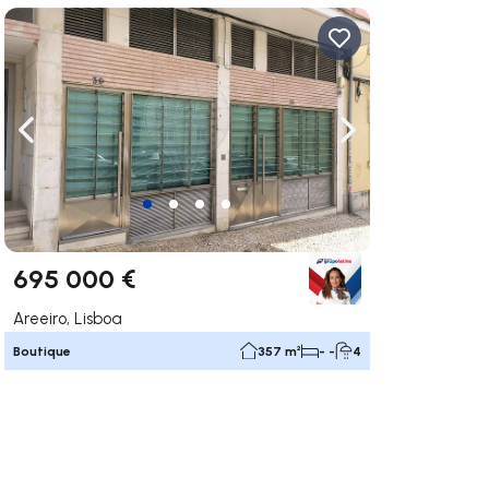
uer vers la droite
Naviguer vers la gauche
Naviguer vers la dr
695 000 €
Areeiro, Lisboa
Boutique
357 m²
- -
4