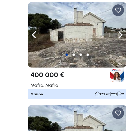
Naviguer vers la gauche
Navig
400 000 €
Mafra, Mafra
Maison
172 m²
2
2