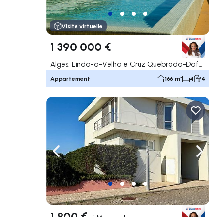
Visite virtuelle
1 390 000 €
Algés, Linda-a-Velha e Cruz Quebrada-Dafundo, Oeiras
Appartement
166 m²
4
4
Naviguer vers la gauche
Navig
1 800 €