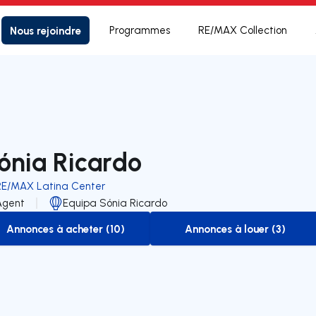
Nous rejoindre
Programmes
RE/MAX Collection
ónia Ricardo
RE/MAX Latina Center
Agent
Equipa Sónia Ricardo
Annonces à acheter (10)
Annonces à louer (3)
to-buy-listing
to-rent-listing