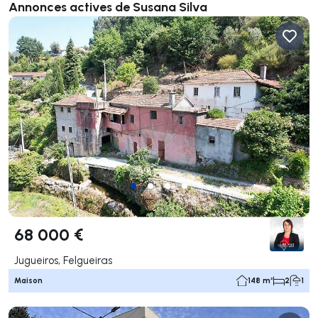
Annonces actives de Susana Silva
68 000 €
Jugueiros, Felgueiras
Maison
148 m²
2
1