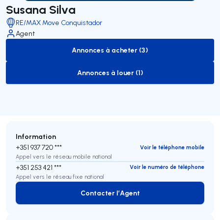
Susana Silva
RE/MAX Move Conquistador
Agent
Annonces à acheter (3)
to-buy-listing
Annonces à louer (1)
to-rent-listing
Information
+351 937 720 ***
Voir le téléphone mobile
Appel vers le réseau mobile national
+351 253 421 ***
Voir le numéro de téléphone
Appel vers le réseau fixe national
Contacter l’Agent
Contacter l’Agent