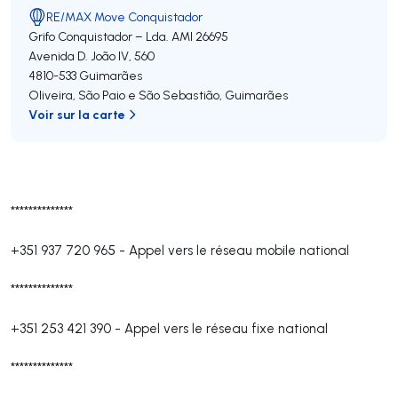
RE/MAX Move Conquistador
Grifo Conquistador – Lda.
AMI 26695
Avenida D. João IV, 560
4810-533
Guimarães
Oliveira, São Paio e São Sebastião
,
Guimarães
Voir sur la carte
**************
+351 937 720 965
-
Appel vers le réseau mobile national
**************
+351 253 421 390
-
Appel vers le réseau fixe national
**************