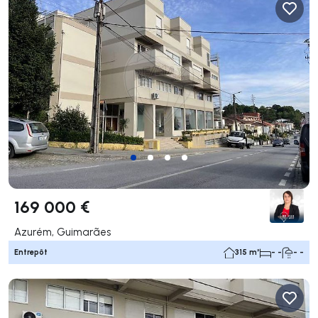
169 000 €
Azurém, Guimarães
Entrepôt
315 m²
- -
- -