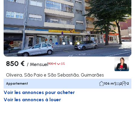
850 €
/
Mensuel
900 €
6%
Oliveira, São Paio e São Sebastião, Guimarães
Appartement
106 m²
2
2
Voir les annonces pour acheter
Voir les annonces à louer