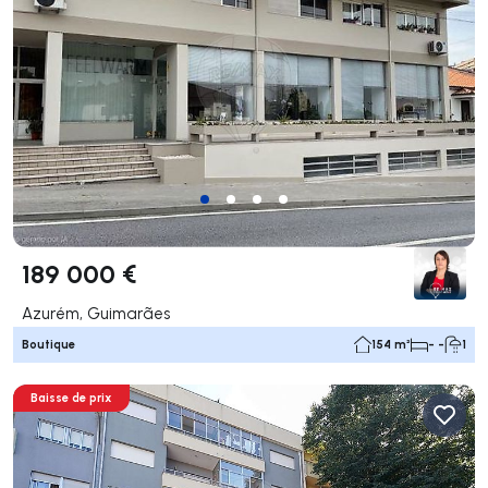
189 000 €
Azurém, Guimarães
Boutique
154 m²
- -
1
Baisse de prix