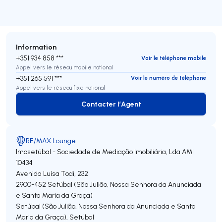
Information
+351 934 858 ***
Voir le téléphone mobile
Appel vers le réseau mobile national
+351 265 591 ***
Voir le numéro de téléphone
Appel vers le réseau fixe national
Contacter l’Agent
Contacter l’Agent
RE/MAX Lounge
Imosetúbal - Sociedade de Mediação Imobiliária, Lda
AMI
10434
Avenida Luísa Todi, 232
2900-452
Setúbal (São Julião, Nossa Senhora da Anunciada
e Santa Maria da Graça)
Setúbal (São Julião, Nossa Senhora da Anunciada e Santa
Maria da Graça)
,
Setúbal