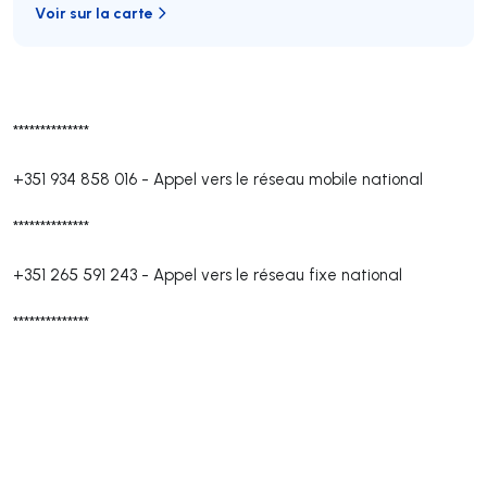
Voir sur la carte
**************
+351 934 858 016
-
Appel vers le réseau mobile national
**************
+351 265 591 243
-
Appel vers le réseau fixe national
**************