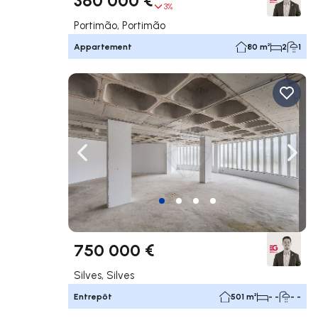
3%
Portimão, Portimão
Appartement
80 m²
2
1
Naviguer vers la gauche
Navig
750 000 €
Silves, Silves
Entrepôt
501 m²
- -
- -