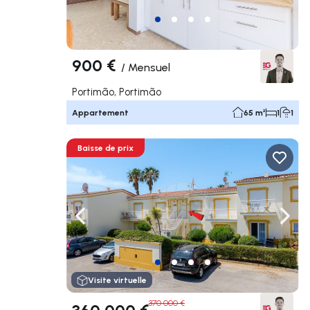
900 €
/
Mensuel
Portimão, Portimão
Appartement
65 m²
1
1
Baisse de prix
Naviguer vers la gauche
Navig
Visite virtuelle
370 000 €
360 000 €