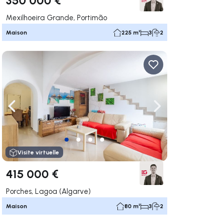
Mexilhoeira Grande, Portimão
Maison
225 m²
3
2
uer vers la droite
Naviguer vers la gauche
Naviguer vers la dr
Visite virtuelle
415 000 €
Porches, Lagoa (Algarve)
Maison
80 m²
3
2