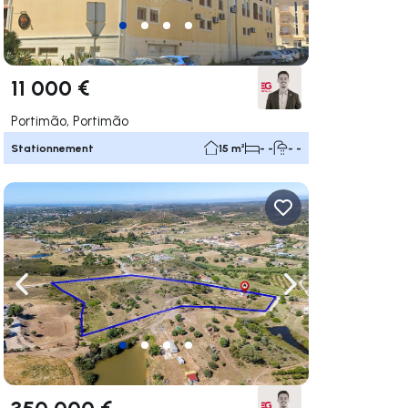
11 000 €
Portimão, Portimão
Stationnement
15 m²
- -
- -
uer vers la droite
Naviguer vers la gauche
Naviguer vers la dr
350 000 €