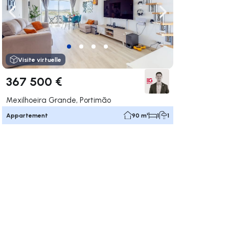
uer vers la droite
Naviguer vers la gauche
Naviguer vers la dr
Visite virtuelle
367 500 €
Mexilhoeira Grande, Portimão
Appartement
90 m²
1
1