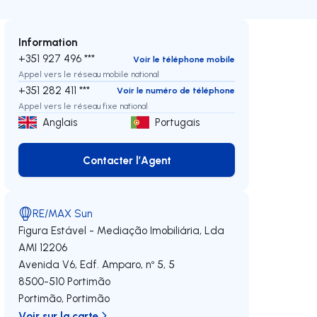
Information
+351 927 496 ***
Voir le téléphone mobile
Appel vers le réseau mobile national
+351 282 411 ***
Voir le numéro de téléphone
Appel vers le réseau fixe national
Anglais
Portugais
Contacter l’Agent
Contacter l’Agent
RE/MAX Sun
Figura Estável - Mediação Imobiliária, Lda
AMI 12206
Avenida V6, Edf. Amparo, nº 5, 5
8500-510
Portimão
oite
Portimão
,
Portimão
Voir sur la carte