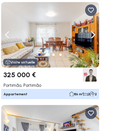
uer vers la droite
Naviguer vers la gauche
Naviguer vers la dr
Visite virtuelle
325 000 €
Portimão, Portimão
Appartement
86 m²
3
2