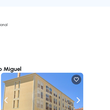
ional
o Miguel
uer vers la droite
Naviguer vers la gauche
Naviguer vers la dr