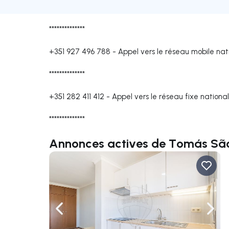
**************
+351 927 496 788
-
Appel vers le réseau mobile nat
**************
+351 282 411 412
-
Appel vers le réseau fixe national
**************
Annonces actives de Tomás Sã
Naviguer vers la gauche
Navig