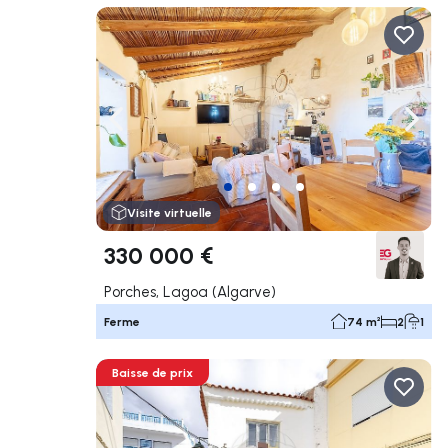
Naviguer vers la gauche
Navig
Visite virtuelle
330 000 €
Porches, Lagoa (Algarve)
Ferme
74 m²
2
1
Baisse de prix