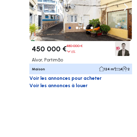
Naviguer vers la gauche
Navig
480 000 €
450 000 €
6%
Alvor, Portimão
Maison
124 m²
4
2
Voir les annonces pour acheter
Voir les annonces à louer