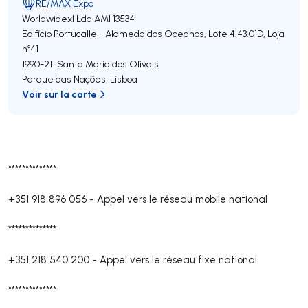
RE/MAX Expo
Worldwidexl Lda
AMI 13534
Edifício Portucalle - Alameda dos Oceanos, Lote 4.43.01D, Loja
nº41
1990-211
Santa Maria dos Olivais
Parque das Nações
,
Lisboa
Voir sur la carte
**************
+351 918 896 056
-
Appel vers le réseau mobile national
**************
+351 218 540 200
-
Appel vers le réseau fixe national
**************