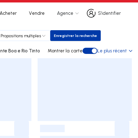
Acheter
Vendre
Agence
S’identifier
S’identifier
Propositions multiples
Enregistrer la recherche
Enregistrer la recherche
nte Boa e Rio Tinto
Montrer la carte
Le plus récent
Montrer la carte
-