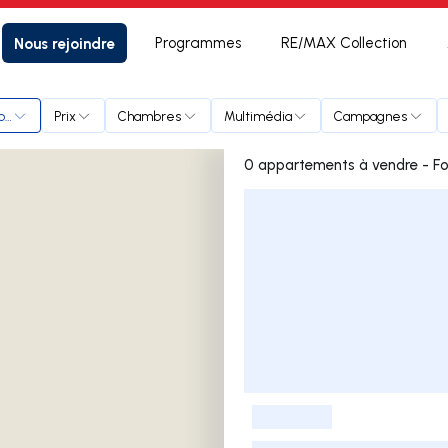
Nous rejoindre
Programmes
RE/MAX Collection
o Tinto
Prix
Chambres
Multimédia
Campagnes
0 appartements à vendre - Fo
Liste des annonces
-