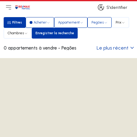
S’identifier
Ouvrir le menu principal
Logo
Aller à la page d’accueil
S’identifier
Filtres
Acheter
Appartement
Pegões
Prix
Filtres
Chambres
Enregistrer la recherche
Enregistrer la recherche
Le plus récent
0 appartements à vendre - Pegões