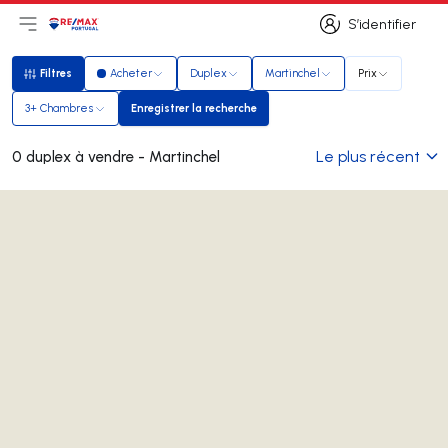
S’identifier
Ouvrir le menu principal
Logo
Aller à la page d’accueil
S’identifier
Filtres
Acheter
Duplex
Martinchel
Prix
Filtres
3+ Chambres
Enregistrer la recherche
Enregistrer la recherche
Le plus récent
0 duplex à vendre - Martinchel