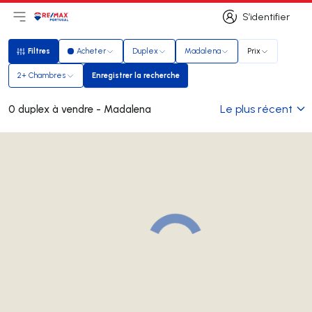
S’identifier
Ouvrir le menu principal
Logo
Aller à la page d’accueil
S’identifier
Filtres
Acheter
Duplex
Madalena
Prix
Filtres
2+ Chambres
Enregistrer la recherche
Enregistrer la recherche
Le plus récent
0 duplex à vendre - Madalena