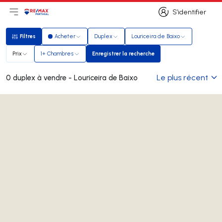
S’identifier
Ouvrir le menu principal
Logo
Aller à la page d’accueil
S’identifier
Filtres
Acheter
Duplex
Louriceira de Baixo
Filtres
Prix
1+ Chambres
Enregistrer la recherche
Enregistrer la recherche
Le plus récent
0 duplex à vendre - Louriceira de Baixo