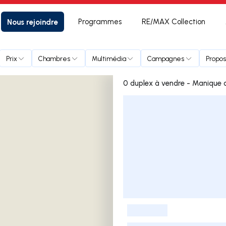
Nous rejoindre
Programmes
RE/MAX Collection
nte
Prix
Chambres
Multimédia
Campagnes
Propos
0 duplex à vendre - Manique 
Liste des annonces
-