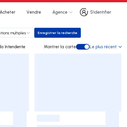
Acheter
Vendre
Agence
S’identifier
S’identifier
itions multiples
Enregistrer la recherche
Enregistrer la recherche
do Intendente
Montrer la carte
Le plus récent
Montrer la carte
-