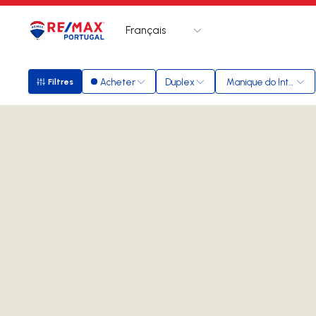
Français
Logo
Aller à la page d’accueil
Acheter
Duplex
Manique do Intende
Filtres
Filtres