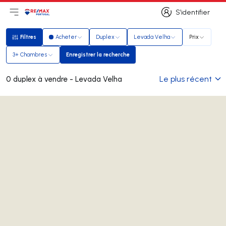
S’identifier
Ouvrir le menu principal
Logo
Aller à la page d’accueil
S’identifier
Filtres
Acheter
Duplex
Levada Velha
Prix
Filtres
3+ Chambres
Enregistrer la recherche
Enregistrer la recherche
Le plus récent
0 duplex à vendre - Levada Velha