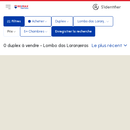
S’identifier
Ouvrir le menu principal
Logo
Aller à la page d’accueil
S’identifier
Filtres
Acheter
Duplex
Lombo das Laranjeiras
Filtres
Prix
5+ Chambres
Enregistrer la recherche
Enregistrer la recherche
Le plus récent
0 duplex à vendre - Lombo das Laranjeiras