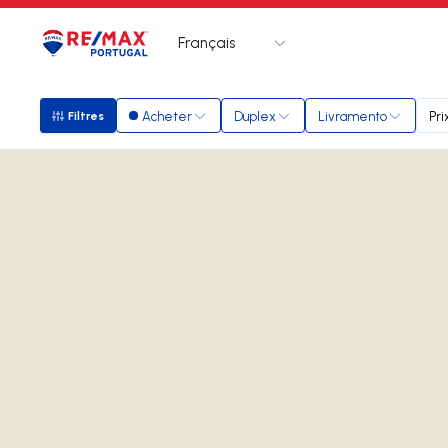
Français
Logo
Aller à la page d’accueil
Acheter
Duplex
Livramento
Pri
Filtres
Filtres