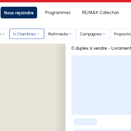
Nous rejoindre
Programmes
RE/MAX Collection
x
1+ Chambres
Multimédia
Campagnes
Propositi
0 duplex à vendre - Livramen
Liste des annonces
-