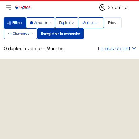
S’identifier
Ouvrir le menu principal
Logo
Aller à la page d’accueil
S’identifier
Filtres
Acheter
Duplex
Maristas
Prix
Filtres
4+ Chambres
Enregistrer la recherche
Enregistrer la recherche
Le plus récent
0 duplex à vendre - Maristas