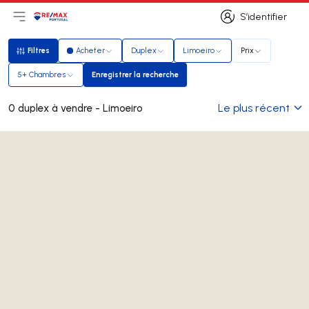
S’identifier
Ouvrir le menu principal
Logo
Aller à la page d’accueil
S’identifier
Filtres
Acheter
Duplex
Limoeiro
Prix
Filtres
5+ Chambres
Enregistrer la recherche
Enregistrer la recherche
Le plus récent
0 duplex à vendre - Limoeiro