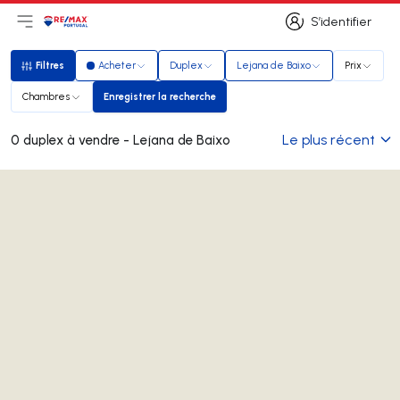
S’identifier
Ouvrir le menu principal
Logo
Aller à la page d’accueil
S’identifier
Filtres
Acheter
Duplex
Lejana de Baixo
Prix
Filtres
Chambres
Enregistrer la recherche
Enregistrer la recherche
Le plus récent
0 duplex à vendre - Lejana de Baixo