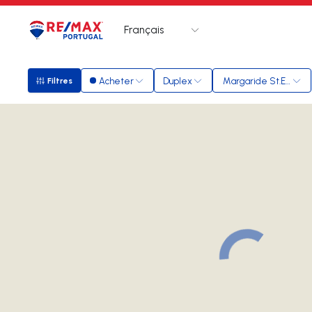
Français
Logo
Aller à la page d’accueil
Acheter
Duplex
Margaride St.Eulália
Filtres
Filtres