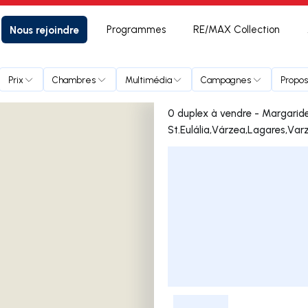
Nous rejoindre
Programmes
RE/MAX Collection
,Várzea,Lagares,Varziela,Moure
Prix
Chambres
Multimédia
Campagnes
Propos
0 duplex à vendre - Margarid
St.Eulália,Várzea,Lagares,Var
Liste des annonces
-