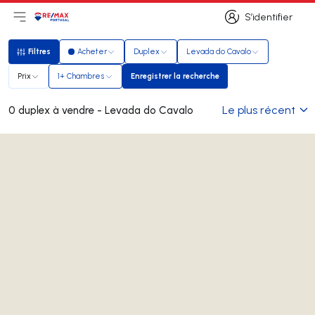
S’identifier
Ouvrir le menu principal
Logo
Aller à la page d’accueil
S’identifier
Filtres
Acheter
Duplex
Levada do Cavalo
Filtres
Prix
1+ Chambres
Enregistrer la recherche
Enregistrer la recherche
Le plus récent
0 duplex à vendre - Levada do Cavalo