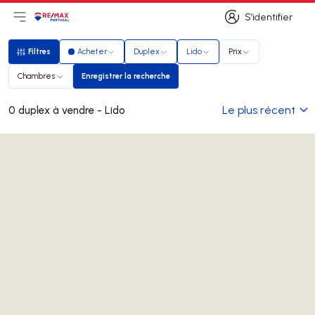
S’identifier
Ouvrir le menu principal
Logo
Aller à la page d’accueil
S’identifier
Filtres
Acheter
Duplex
Lido
Prix
Filtres
Chambres
Enregistrer la recherche
Enregistrer la recherche
Le plus récent
0 duplex à vendre - Lido