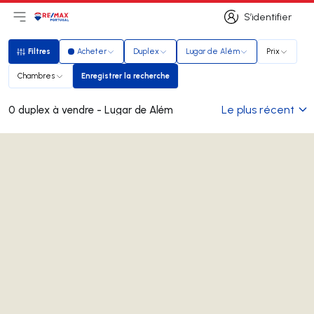
S’identifier
Ouvrir le menu principal
Logo
Aller à la page d’accueil
S’identifier
Filtres
Acheter
Duplex
Lugar de Além
Prix
Filtres
Chambres
Enregistrer la recherche
Enregistrer la recherche
Le plus récent
0 duplex à vendre - Lugar de Além