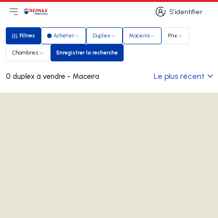
S’identifier
Ouvrir le menu principal
Logo
Aller à la page d’accueil
S’identifier
Filtres
Acheter
Duplex
Maceira
Prix
Filtres
Chambres
Enregistrer la recherche
Enregistrer la recherche
Le plus récent
0 duplex à vendre - Maceira