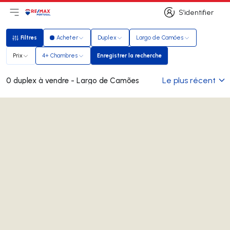
S’identifier
Ouvrir le menu principal
Logo
Aller à la page d’accueil
S’identifier
Filtres
Acheter
Duplex
Largo de Camões
Filtres
Prix
4+ Chambres
Enregistrer la recherche
Enregistrer la recherche
Le plus récent
0 duplex à vendre - Largo de Camões