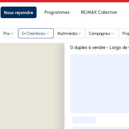
Nous rejoindre
Programmes
RE/MAX Collection
Prix
5+ Chambres
Multimédia
Campagnes
Pro
0 duplex à vendre - Largo d
Liste des annonces
-