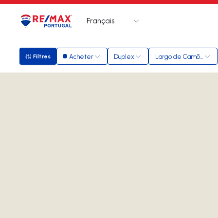
Français
Logo
Aller à la page d’accueil
Acheter
Duplex
Largo de Camões
Filtres
Filtres