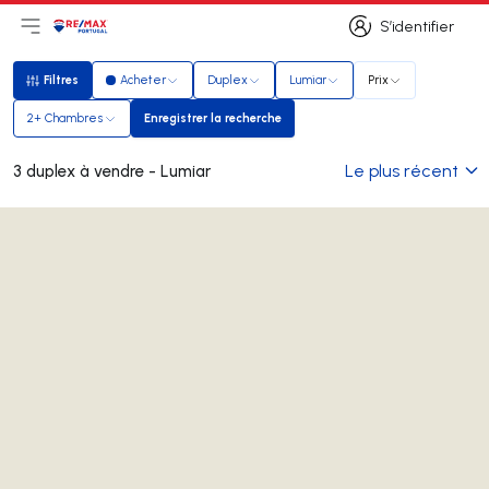
S’identifier
Ouvrir le menu principal
Logo
Aller à la page d’accueil
S’identifier
Filtres
Acheter
Duplex
Lumiar
Prix
Filtres
2+ Chambres
Enregistrer la recherche
Enregistrer la recherche
Le plus récent
3 duplex à vendre - Lumiar