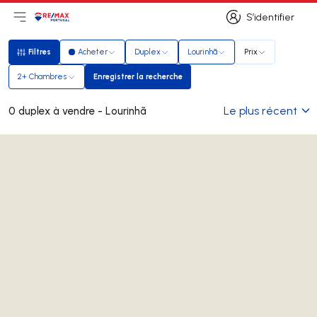
S’identifier
Ouvrir le menu principal
Logo
Aller à la page d’accueil
S’identifier
Filtres
Acheter
Duplex
Lourinhã
Prix
Filtres
2+ Chambres
Enregistrer la recherche
Enregistrer la recherche
Le plus récent
0 duplex à vendre - Lourinhã