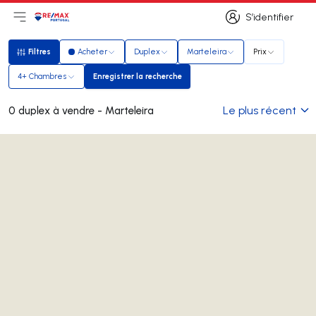
S’identifier
Ouvrir le menu principal
Logo
Aller à la page d’accueil
S’identifier
Filtres
Acheter
Duplex
Marteleira
Prix
Filtres
4+ Chambres
Enregistrer la recherche
Enregistrer la recherche
Le plus récent
0 duplex à vendre - Marteleira