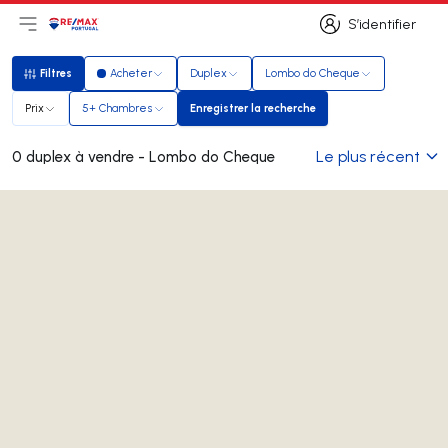
S’identifier
Ouvrir le menu principal
Logo
Aller à la page d’accueil
S’identifier
Filtres
Acheter
Duplex
Lombo do Cheque
Filtres
Prix
5+ Chambres
Enregistrer la recherche
Enregistrer la recherche
Le plus récent
0 duplex à vendre - Lombo do Cheque