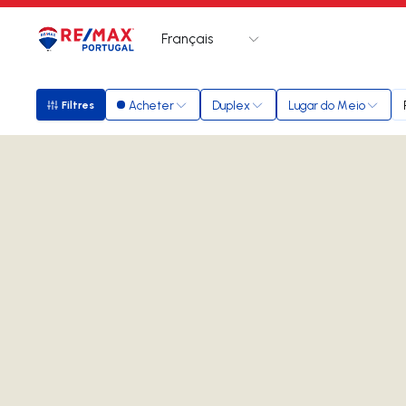
Français
Logo
Aller à la page d’accueil
Acheter
Duplex
Lugar do Meio
Filtres
Filtres