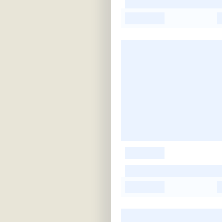
-
-
-
-
-
-
-