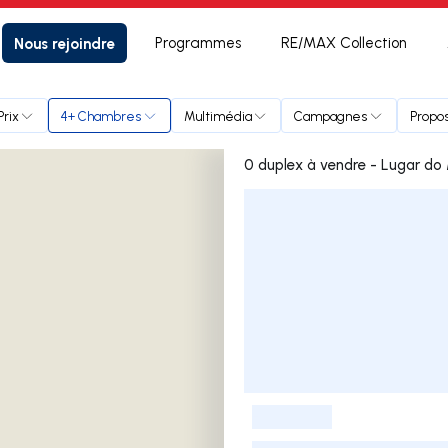
Nous rejoindre
Programmes
RE/MAX Collection
Prix
4+ Chambres
Multimédia
Campagnes
Propos
0 duplex à vendre - Lugar do
Liste des annonces
-