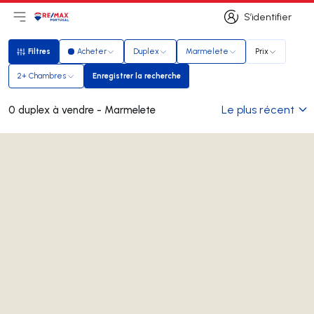
S’identifier
Ouvrir le menu principal
Logo
Aller à la page d’accueil
S’identifier
Filtres
Acheter
Duplex
Marmelete
Prix
Filtres
2+ Chambres
Enregistrer la recherche
Enregistrer la recherche
Le plus récent
0 duplex à vendre - Marmelete