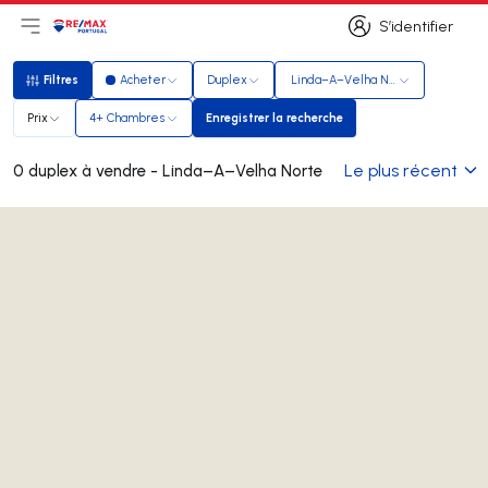
S’identifier
Ouvrir le menu principal
Logo
Aller à la page d’accueil
S’identifier
Filtres
Acheter
Duplex
Linda–A–Velha Norte
Filtres
Prix
4+ Chambres
Enregistrer la recherche
Enregistrer la recherche
Le plus récent
0 duplex à vendre - Linda–A–Velha Norte