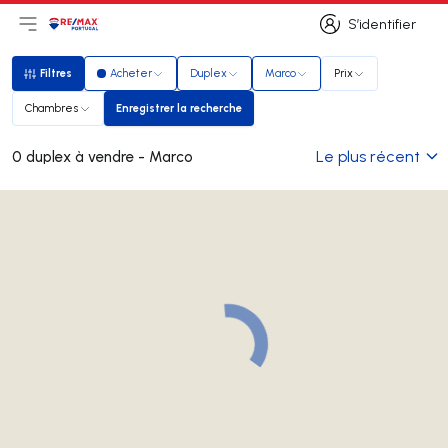
S’identifier
Ouvrir le menu principal
Logo
Aller à la page d’accueil
S’identifier
Filtres
Acheter
Duplex
Marco
Prix
Filtres
Chambres
Enregistrer la recherche
Enregistrer la recherche
Le plus récent
0 duplex à vendre - Marco