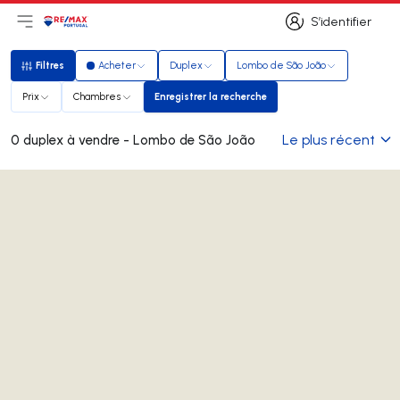
S’identifier
Ouvrir le menu principal
Logo
Aller à la page d’accueil
S’identifier
Filtres
Acheter
Duplex
Lombo de São João
Filtres
Prix
Chambres
Enregistrer la recherche
Enregistrer la recherche
Le plus récent
0 duplex à vendre - Lombo de São João