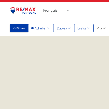
Français
Logo
Aller à la page d’accueil
Acheter
Duplex
Lysias
Prix
Filtres
Filtres