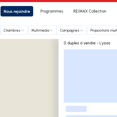
Nous rejoindre
Programmes
RE/MAX Collection
Chambres
Multimédia
Campagnes
Propositions mult
0 duplex à vendre - Lysias
Liste des annonces
-