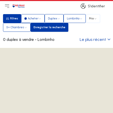
S’identifier
Ouvrir le menu principal
Logo
Aller à la page d’accueil
S’identifier
Filtres
Acheter
Duplex
Lombinho
Prix
Filtres
5+ Chambres
Enregistrer la recherche
Enregistrer la recherche
Le plus récent
0 duplex à vendre - Lombinho