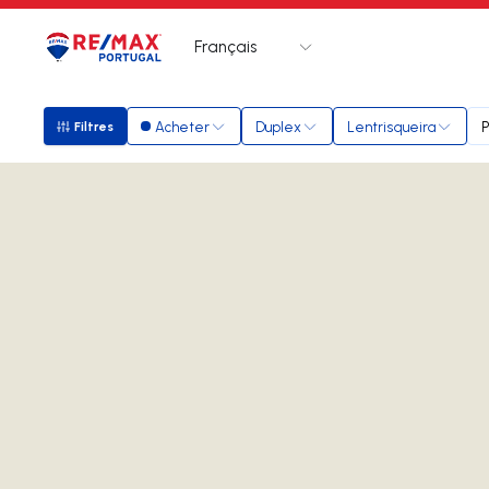
Français
Logo
Aller à la page d’accueil
Acheter
Duplex
Lentrisqueira
P
Filtres
Filtres