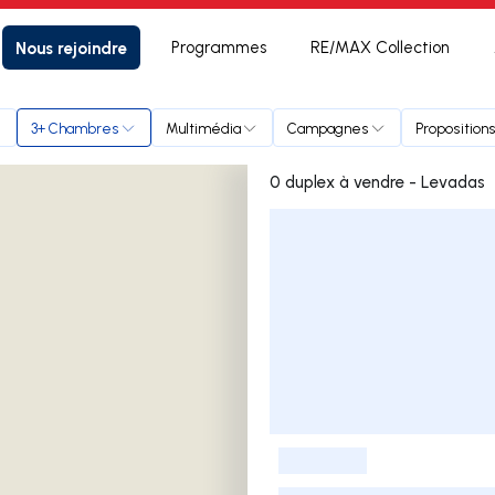
Nous rejoindre
Programmes
RE/MAX Collection
3+ Chambres
Multimédia
Campagnes
Propositions
0 duplex à vendre - Levadas
Liste des annonces
-