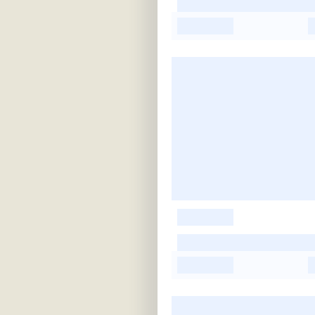
-
-
-
-
-
-
-