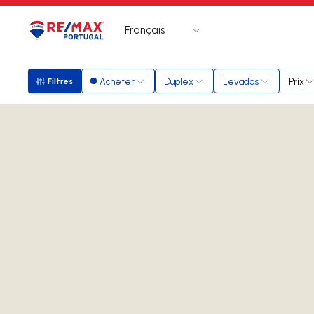
Français
Logo
Aller à la page d’accueil
Acheter
Duplex
Levadas
Prix
Filtres
Filtres